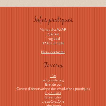
Infos pratiques
Manoocha AZAR
2, la rue
Troglobal
49320 Grézillé
Nous contacter
Favoris
13A
artglodyte.org
Brin de soi
Centre d'observations des révolutions poetiques
Elyse Haas
Greenpitre
L'elabOratOire
Label Verte