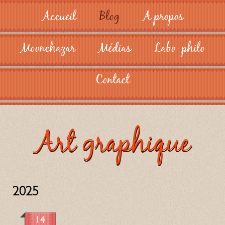
Accueil
Blog
A propos
Moonchazar
Médias
Labo-philo
Contact
Art graphique
2025
14