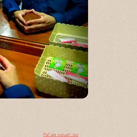
Paï! aïe wouah :oo