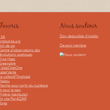
Favoris
Nous soutenir
Don deductible d’impôts
13A
rtglodyte.org
Devenir membre
rin de soi
Centre d'observations des
révolutions poetiques
Elyse Haas
Greenpitre
L'elabOratOire
Label Verte
e collectif Troglobal
Madou
Marche pour sortir du nucléaire
t pour la paix
Mylène (peintures)
Un site Par-AZAR
Yorga