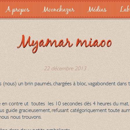
A propos
Moonchazar
Médias
Lab
Myamar miaoo
22 décembre 2013
les (nous) un brin paumés, chargées à bloc, vagabondent dans
 en contre ut toutes les 10 secondes dès 4 heures du mat, d
s guide gracieusement, refusant catégoriquement toute aumôn
 nous nous trouvons.