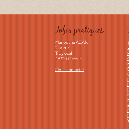
Infos pratiques
Manoocha AZAR
2, la rue
a
Troglobal
B
49320 Grézillé
Nous contacter
L
e